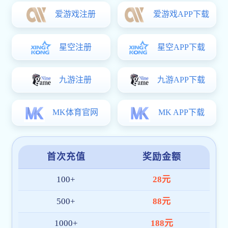
裁判频频争议判罚是否在影响
雷霆争夺好签的机会
2026-06-15 03:14
34 次阅读
首页
/
体育焦点
本文将深入探讨裁判频频争议判罚对雷霆队争夺季后
赛好签的影响。从多个角度分析裁判的判罚如何影响
比赛结果、球队士气、球员表现以及整体战绩。通过
细致的案例研究和数据分析，揭示出裁判判罚的不稳
定性可能给雷霆队带来的负面效应。最后，总结出在
当前竞争激烈的NBA环境中，公平公正的裁判对于球
队争夺季后赛席位的重要性，以及如何提升裁判执法
质量以保障比赛的公正性。