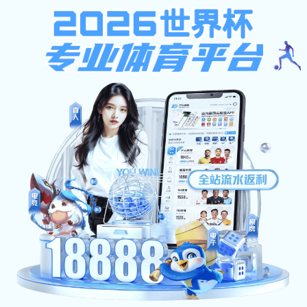
立即注册
hth华体在线登录
带您畅享全
球体育盛事
专业平台，数据精准，
高清直播
覆盖热门体育项
目。
聚焦足球、篮球、电竞等赛事，
每日内容实时更
新
。
极速访问
下载APP