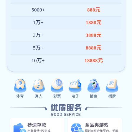
1、裁判判罚对比赛结果的直接影响
首先，裁判的每一个判罚都可能直接影响比赛的最终
结果。在一场紧张激烈的比赛中，一个关键时刻的误
判或漏判，都有可能改变比分和场上形势。例如，如
果在最后时刻吹罚了一个争议犯规，导致对手获得关
键罚球，那么雷霆队就可能因此失去胜利机会。
此外，雷霆队在面对强敌时，更容易受到不公正待
遇，这种情况尤其明显。有时候，即使是微小的不利
判罚，也会让球队士气受挫，从而影响接下来的发
挥。因此，对于雷霆而言，每一场与排名相近球队的
较量都是至关重要，而这些比赛往往也会因为裁判的
一些错误决策而偏离预期。