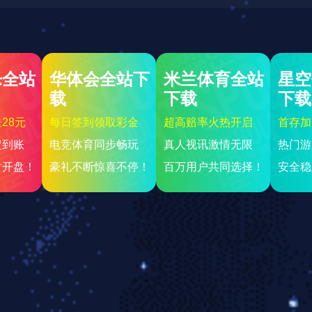
角度，我们可以更全面地理解这一事件及其背后的深层次原因。
的个人表现与潜力
迪亚比在过去几个赛季中的表现可圈可点。他不仅展现出了出色
得他在比赛中能够迅速突破防线，为球队创造机会。在上赛季，
攻数也相当可观，这使他成为球队不可或缺的一员。
亚比在场下同样受到了教练组和队友们的高度评价。他的训练态
素养让他赢得了更多的信任。此外，他还拥有较强的学习能力，
的技战术水平。
包括国米在内的大量欧洲顶级俱乐部关注。迪亚比被认为是一位
，国米希望通过租借方式来培养这名年轻球员，同时也能增强球
合的立场和考虑