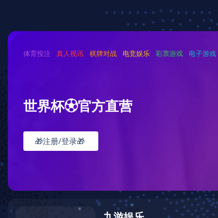
hth华体在线登录
带您
事
专业平台，数据精准，
高清直播
覆盖热
聚焦足球、篮球、电竞等赛事，
每日内
极速访问
下载APP