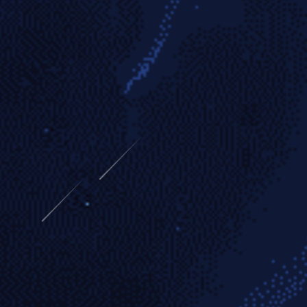
面对国米3500万欧
们希望围绕像迪亚比
愿轻易放走这样一位
其次，从经济角度来看
可能会导致竞技成绩
保留迪亚比才是长远
最后，吉达联合还需
亚比送走，很可能会
续发挥迪亚比的重要
3、国米此
国米向吉达联合报价3
况逐渐好转，国米开