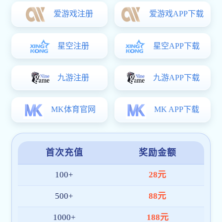
斯波称赞阿德巴约表现出色认
为他应获最佳防守球员荣誉
2026-06-28 01:50
46 次阅读
首页
/
体育焦点
在篮球的世界中，防守和进攻同样重要，而一名优秀
的防守球员往往能够改变比赛的走向。迈阿密热火队
主教练埃里克·斯波尔斯特拉（斯波）近日对球队核心
球员巴姆·阿德巴约表示高度赞赏，认为他在场上的表
现不仅出色，更有资格争夺最佳防守球员的荣誉。本
文将从四个方面深入探讨斯波对阿德巴约的赞扬，包
括阿德巴约在防守端的贡献、他的全面能力、领导力
的重要性以及团队协作对防守效果的影响。通过这些