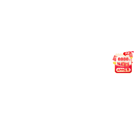
A 阿德巴约虽然个人能力突出，但他的成功离不开整
个团队协作。篮球是一项集体运动，每个成员都扮演
着不同角色，共同构建起坚固的防线。而热火队恰恰
体现了这一点：每名球员都明白自己的职责，并愿意
为彼此付出努力。
尤其是在关键比赛时，各个位置之间默契配合，让敌
人无从下手。正因如此，当一名优秀如阿德巴约存在
于这样一个团结协作的小组中，其影响将更加明显，
有效提升整体实力与竞争力。同时，这也让其他球员
受益匪浅，他们通过与顶尖高手共事，不断学习并提
升自身水平。
因此，在评估一个优秀防守者的时候，仅仅看个人数