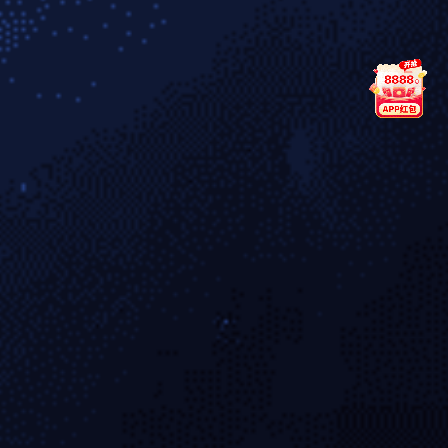
nce, the team is set
hey are capable of
 This momentum could
仅是句口号，它承载的是
们终于迎来了迟来的主
们必定能够创造更多辉