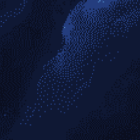
s down a marker for future matches. With newfound confide
g games with greater resolve. They now understand that t
 they work together and lean on each other’s strengths.
to further successes in the remainder of the season.
煌的历程，我们可以深刻理解，“曲折胜利之路终见曙光”不仅
待背后的故事。这一路走来，有艰辛、有泪水，也有欢笑，当我
是献给那些一直以来深爱着这支球队的人们。
但我们相信，只要继续保持团结一致，再加上来自各方支持，我
让我们携手并肩，共同期待属于我们的明天！