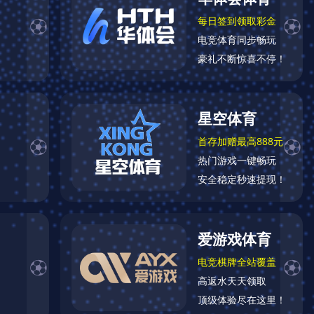
位热爱球队的球迷
队努力拼搏的结果，更
终见曙光，迟来的主场
难；其次，分析球迷对
队精神和战术调整；最