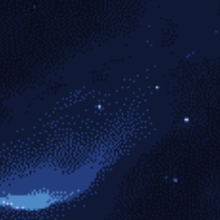
Moreso, this win lay
to approach upcomin
achieving more when
very well lead them 
总结：
通过回顾这一曲折而辉
无数人共同努力与期
场首胜，这份荣耀更
未来仍然充满挑战，
煌成绩。从此刻起，